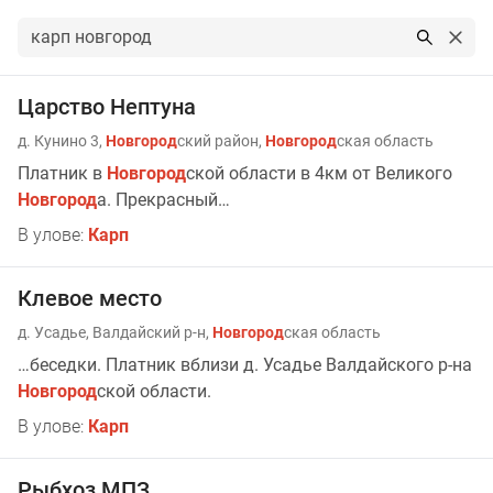
Результаты поиска по запросу: карп новгород
Царство Нептуна
д. Кунино 3,
Новгород
ский район,
Новгород
ская область
Платник в
Новгород
ской области в 4км от Великого
Новгород
а. Прекрасный…
В улове:
Карп
Клевое место
д. Усадье, Валдайский р-н,
Новгород
ская область
…беседки. Платник вблизи д. Усадье Валдайского р-на
Новгород
ской области.
В улове:
Карп
Рыбхоз МПЗ