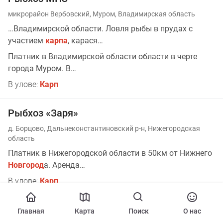
микрорайон Вербовский, Муром, Владимирская область
…Владимирской области. Ловля рыбы в прудах с
участием
карпа
, карася…
Платник в Владимирской области области в черте
города Муром. В…
В улове:
Карп
Рыбхоз «Заря»
д. Борцово, Дальнекон­стантиновский р-н, Нижегородская
область
Платник в Нижегородской области в 50км от Нижнего
Новгород
а. Аренда…
В улове:
Карп
Турбаза «Лагуна»
Главная
Карта
Поиск
О нас