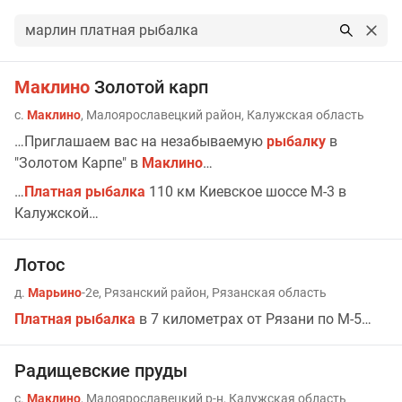
Результаты поиска по запросу: марлин платная рыбалка
Маклино
Золотой карп
с.
Маклино
, Малоярославецкий район, Калужская область
…Приглашаем вас на незабываемую
рыбалку
в
"Золотом Карпе" в
Маклино
…
…
Платная
рыбалка
110 км Киевское шоссе М-3 в
Калужской…
Лотос
д.
Марьино
-2е, Рязанский район, Рязанская область
Платная
рыбалка
в 7 километрах от Рязани по М-5…
Радищевские пруды
с.
Маклино
, Малоярославецкий р-н, Калужская область