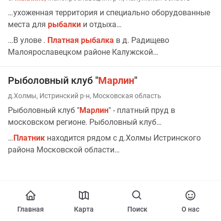
…ухоженная территория и специально оборудованные
места для
рыбалки
и отдыха…
…В улове .
Платная
рыбалка
в д. Радищево
Малоярославецком районе Калужской…
Рыболовный клуб "
Марлин
"
д.Холмы, Истринский р-н, Московская область
Рыболовный клуб "
Марлин
" - платный пруд в
московском регионе. Рыболовный клуб…
…
Платник
находится рядом с д.Холмы Истринского
района Московской области…
Главная
Карта
Поиск
О нас