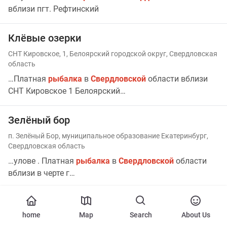
вблизи пгт. Рефтинский
Клёвые озерки
СНТ Кировское, 1, Белоярский городской округ, Свердловская
область
…Платная
рыбалка
в
Свердловской
области вблизи
СНТ Кировское 1 Белоярский…
Зелёный бор
п. Зелёный Бор, муниципальное образование Екатеринбург,
Свердловская область
…улове . Платная
рыбалка
в
Свердловской
области
вблизи в черте г…
Сервис:
Рыбалка
с лодки
home
Map
Search
About Us
Беловодье