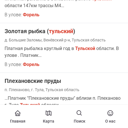
области 147км трассы М4…
В улове:
Форель
Золотая рыбка (
тульский
)
д. Большие Заломы, Венёвский р-н, Тульская область
Платная рыбалка круглый год в
Тульской
области. В
улове . Платник…
В улове:
Форель
Плехановские пруды
п. Плеханово, г. Тула, Тульская область
…Платник "Плехановские пруды" вблизи п. Плеханово
г. Тула
Тульской
области
В улове:
Форель
Главная
Карта
Поиск
О нас