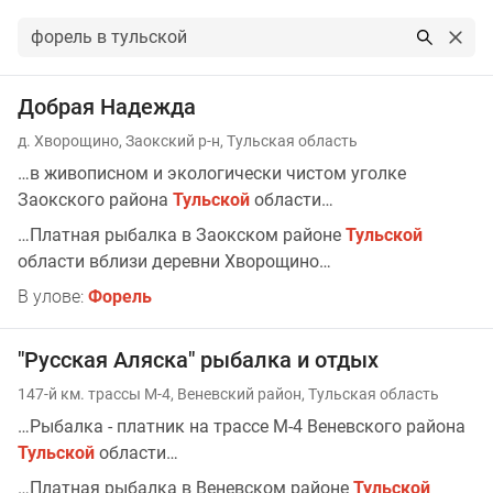
Результаты поиска по запросу: форель в тульской
Добрая Надежда
д. Хворощино, Заокский р-н, Тульская область
…в живописном и экологически чистом уголке
Заокского района
Тульской
области…
…Платная рыбалка в Заокском районе
Тульской
области вблизи деревни Хворощино…
В улове:
Форель
"Русская Аляска" рыбалка и отдых
147-й км. трассы М-4, Веневский район, Тульская область
…Рыбалка - платник на трассе М-4 Веневского района
Тульской
области…
…Платная рыбалка в Веневском районе
Тульской