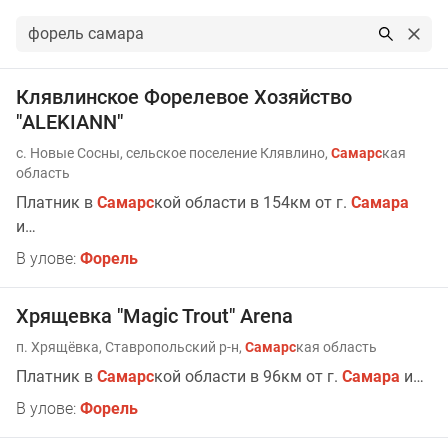
Результаты поиска по запросу: форель самара
Клявлинское Форелевое Хозяйство
"ALEKIANN"
с. Новые Сосны, сельское поселение Клявлино,
Самарс
кая
область
Платник в
Самарс
кой области в 154км от г.
Самара
и…
В улове:
Форель
Хрящевка "Magic Trout" Arena
п. Хрящёвка, Ставропольский р-н,
Самарс
кая область
Платник в
Самарс
кой области в 96км от г.
Самара
и…
В улове:
Форель