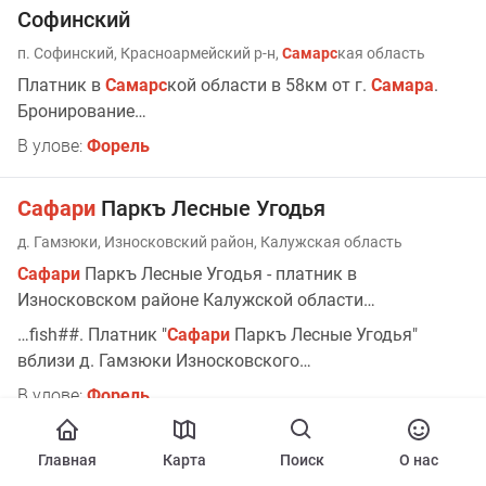
Софинский
п. Софинский, Красноармейский р-н,
Самарс
кая область
Платник в
Самарс
кой области в 58км от г.
Самара
.
Бронирование…
В улове:
Форель
Сафари
Паркъ Лесные Угодья
д. Гамзюки, Износковский район, Калужская область
Сафари
Паркъ Лесные Угодья - платник в
Износковском районе Калужской области…
…fish##. Платник "
Сафари
Паркъ Лесные Угодья"
вблизи д. Гамзюки Износковского…
В улове:
Форель
Бисеровский рыбокомбинат
Главная
Карта
Поиск
О нас