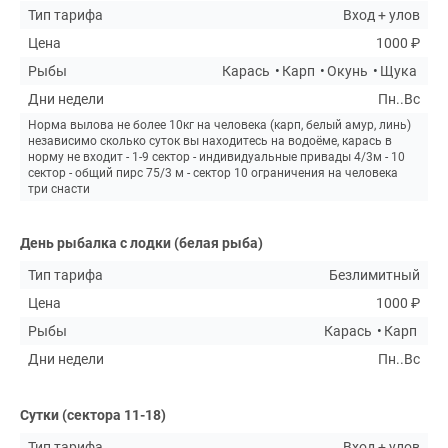
Тип тарифа
Вход + улов
Цена
1000 ₽
Рыбы
Карась
Карп
Окунь
Щука
Дни недели
Пн..Вс
Норма вылова не более 10кг на человека (карп, белый амур, линь)
независимо сколько суток вы находитесь на водоëме, карась в
норму не входит - 1-9 сектор - индивидуальные привады 4/3м - 10
сектор - общий пирс 75/3 м - сектор 10 ограничения на человека
три снасти
День рыбалка с лодки (белая рыба)
Тип тарифа
Безлимитный
Цена
1000 ₽
Рыбы
Карась
Карп
Дни недели
Пн..Вс
Сутки (сектора 11-18)
Тип тарифа
Вход + улов