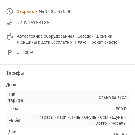
Закрыто
NaN:00 .. NaN:00
+79226188188
Автостоянка оборудованная
Беседки
Домики
Женщины и дети бесплатно
Пляж
Прокат снастей
от 500 ₽
Тарифы
День
Тип
Только за вход
тарифа
Цена
500 ₽
Карась
Карп
Линь
Окунь
Сом
Щука
Рыбы
Осетр
Форель
Дни
Пн..Вс