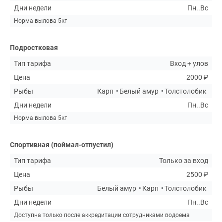
Дни недели
Пн..Вс
держась правой стороны, до платного пруда. Здесь
Норма вылова 5кг
Вас ждут низкие цены, высокий уровень
обслуживания и незабываемая атмосфера покоя и
умиротворения.
Подростковая
Тип тарифа
Вход + улов
Цена
2000 ₽
Рыбы
Карп
Белый амур
Толстолобик
Дни недели
Пн..Вс
Норма вылова 5кг
Спортивная (поймал-отпустил)
Тип тарифа
Только за вход
Цена
2500 ₽
Рыбы
Белый амур
Карп
Толстолобик
Дни недели
Пн..Вс
Доступна только после аккредитации сотрудниками водоема