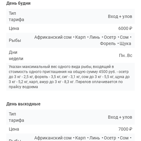
День будни
Тип
Вход + улов
тарифа
Цена
6000 ₽
Африканский сом
Карп
Линь
Осетр
Сом
Рыбы
Форель
Щука
Дни
Пн..Вс
недели
Указан максимальный вес одного вида рыбы, входящей в
стоимость одного приглашения на общую сумму 4500 руб. - осетр
до 3 кг - 2,5 кг, форель - 3,5 кг, сиг - 3,1 кг, сом до 3 кг - 5,5 кг, щука до
3 кг - 5,2 кг, карп, амур до 3 кг - 8,3 кг. Перелов оплачивается по
прайсу водоема
День выходные
Тип
Вход + улов
тарифа
Цена
7000 ₽
Африканский сом
Карп
Линь
Осетр
Сом